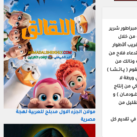
The Em )تدور احداث ألفلم عن أمبراطور شرير
ك من خلال
غريب ألأطوار
تدعاء فلاح من
ده وذالك من
( پــاتــشــا )
 ورطة لا
) فيلم رسوم متحركة أمريكي من إنتاج
ون غــودمــان ) و
القليل من
مولان الجزء الاول مدبلج للعربية لهجة
مصرية
عكم في تقديم كل