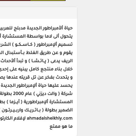
يتحول ألى لاما بواسطة المستشارة ألإم
تسميم ألإمبراطور ( كــاســكــو ) الشر
يقوم و عن طريق الغلط بــأستبدال الس
الريف يدعى ( پــاتــشــا ) و تبدأ ألأ
خلال بناء منتجع كامل يبنيه على إحدى الت
و يتحدث بفخر عن تل قريته عندها يصدر أ
شركة ( وال
المستشارة ألإمبراطورية ( أيــزما ) بطول
الضمير بطولة ( بــاتــريــك واربــيــر
adalsheikhly.com
ما هو ممتع