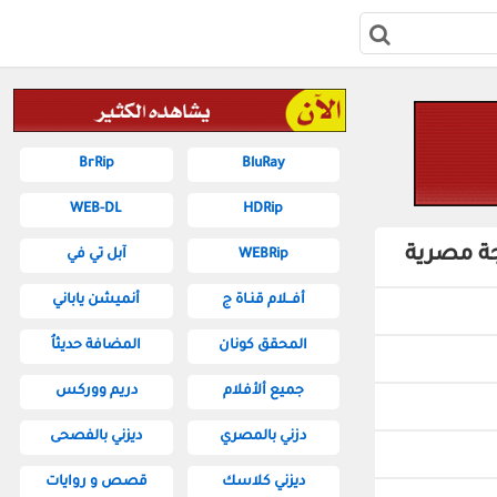
BrRip
BluRay
WEB-DL
HDRip
جة مصرية
WEBRip
آبل تي في
أفــلام قنـاة ج
أنميشن ياباني
المحقق كونان
المضافة حديثاُ
جميع ألأفلام
دريم ووركس
دزني بالمصري
ديزني بالفصحى
ديزني كلاسك
قصص و روايات