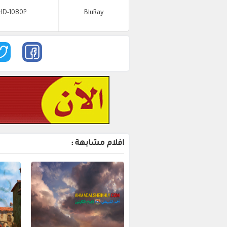
HD-1080P
BluRay
افلام مشابهة :