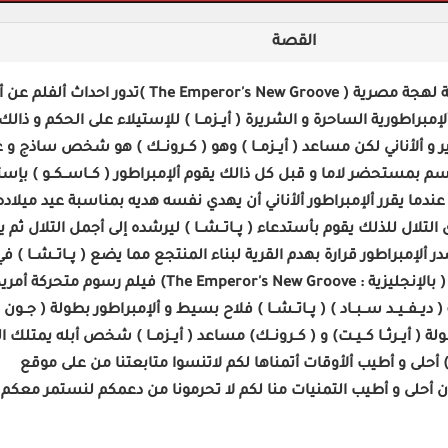
القصة
حياة ألأمبراطور الجديدة مدبلج للعربية لهجة مصرية ( peror's New Groove
براطورية الساحرة و الشريرة ( أيــزمــا ) للإستيلاء على الحكم و ذال
ير و ألأناني لكن مساعد ( أيــزمــا ) وهو ( كــرونــك ) هو شخص ساذج و 
م بمستحضر لاما و قبل كل ذالك يقوم ألإمبراطور ( كــاســكــو ) بإس
حداث عندما يقرر ألإمبراطور ألأناني أن يهدي نفسه هديه بمناسبة عيد ميلا
لال للذلك يقوم بأستدعاء ( پــاتــشــا ) ليرشده إلى أجمل التلال ثم يقوم 
لإمبراطور قرارة بهدم القرية لبناء المنتجع مما يضع ( پــاتــشــا ) في
يحسد عليها حياة ألإمبراطور الجديدة ( بالإنجليزية : The Emperor's New Groove
ت ديزني ) عام 2000 بطولة ( ديــفــيــد ســبــاد ) ( پــاتــشــا ) فلاح بسيط و ألإمبراطور بطولة ( جــ
ة ( أيــرثــا كــيــت) و ( كــرونــك) مساعد ( أيــزمــا ) شخص أبله يمتلك 
تــون ) أحلى و أطيب ألأوقات أتمناها لكم لاتنسوا متابعتنا من على موقع
ahm لإفلام الكارتون أحلى و أطيب التمنيات منا لكم لا تحرمونا من دعمكم لنستمر م