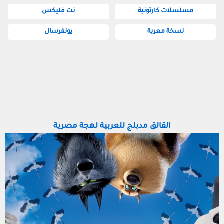
مسلسلات كارتونية
نت فليكس
نسخة معربة
يونفرسال
القالق مدبلج للعربية لهجة مصرية