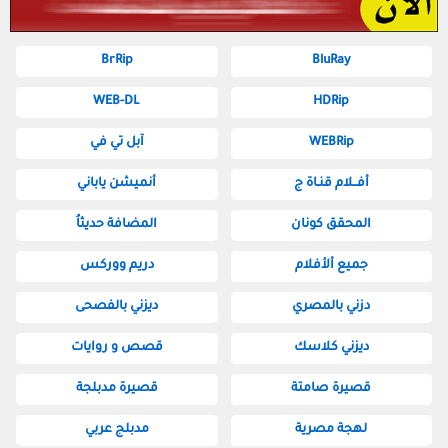
BrRip
BluRay
WEB-DL
HDRip
WEBRip
آبل تي في
أفــلام قنـاة ج
أنميشن ياباني
المحقق كونان
المضافة حديثاُ
جميع ألأفلام
دريم ووركس
دزني بالمصري
ديزني بالفصحى
ديزني كلاسك
قصص و روايات
قصيرة صامتة
قصيرة مدبلجة
لهجة مصرية
مدبلج عربي