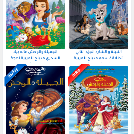
النبيلة و الشارد الجزء الثاني
الجميلة والوحش عالم بيلا
أنطلاقة سهم مدبلج للعربية
السحري مدبلج للعربية لهجة
لهجة مصرية
مصرية
لهجة مصرية
لهجة مصرية
BluRay
BrRip