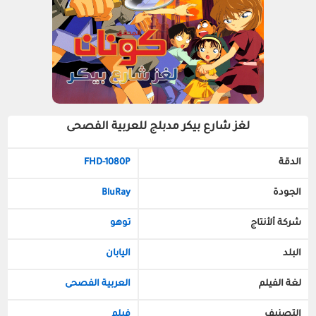
لغز شارع بيكر مدبلج للعربية الفصحى
الدقة
FHD-1080P
الجودة
BluRay
شركة ألأنتاج
توهو
البلد
اليابان
لغة الفيلم
العربية الفصحى
التصنيف
فيلم