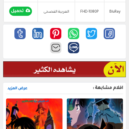
تحميل
BluRay
FHD-1080P
العربية الفصحى
افلام مشابهة :
عرض المزيد