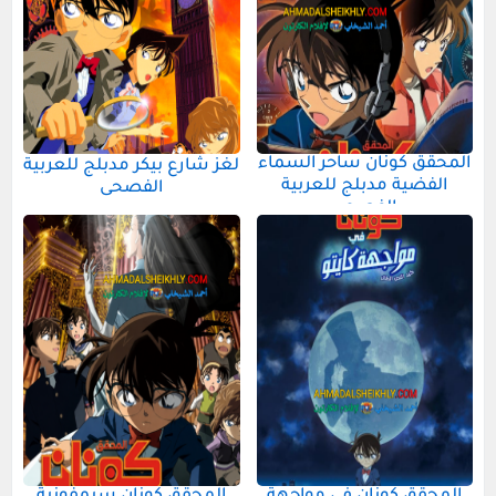
المحقق كونان ساحر السماء
لغز شارع بيكر مدبلج للعربية
الفضية مدبلج للعربية
الفصحى
الفصحى