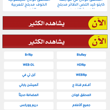
المحقق كونان في مواجهة
المحقق كونان سيمفونية
كايتو كيد اللص الطائر مدبلج
الخوف مدبلج للعربية
للعربية الفصحى
الفصحى
BrRip
BluRay
WEB-DL
HDRip
WEBRip
آبل تي في
أفــلام قنـاة ج
أنميشن ياباني
المحقق كونان
المضافة حديثاُ
جميع ألأفلام
دريم ووركس