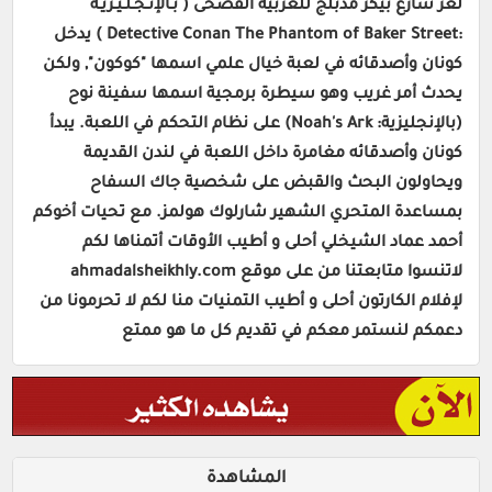
لغز شارع بيكر مدبلج للعربية الفصحى ( بـألإنـجـلـيـزيـة
:Detective Conan The Phantom of Baker Street ) يدخل
كونان وأصدقائه في لعبة خيال علمي اسمها "كوكون", ولكن
يحدث أمر غريب وهو سيطرة برمجية اسمها سفينة نوح
(بالإنجليزية: Noah's Ark) على نظام التحكم في اللعبة. يبدأ
كونان وأصدقائه مغامرة داخل اللعبة في لندن القديمة
ويحاولون البحث والقبض على شخصية جاك السفاح
بمساعدة المتحري الشهير شارلوك هولمز. مع تحيات أخوكم
أحمد عماد الشيخلي أحلى و أطيب الأوقات أتمناها لكم
لاتنسوا متابعتنا من على موقع ahmadalsheikhly.com
لإفلام الكارتون أحلى و أطيب التمنيات منا لكم لا تحرمونا من
دعمكم لنستمر معكم في تقديم كل ما هو ممتع
المشاهدة