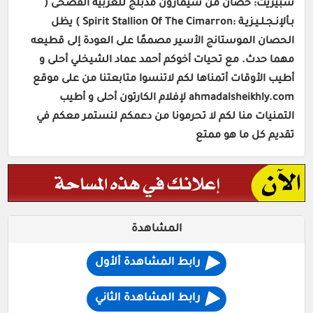
سبيريت: حصان من سيمارون مدبلج للعربية الفصحى (
بـألإنـجـلـيـزيـة :Spirit Stallion Of The Cimarron ) يظل
الحصان الموستانج الأسير مصممًا على العودة إلى قطيعه
مهما حدث. مع تحيات أخوكم أحمد عماد الشيخلي أحلى و
أطيب الأوقات أتمناها لكم لاتنسوا متابعتنا من على موقع
ahmadalsheikhly.com لإفلام الكارتون أحلى و أطيب
التمنيات منا لكم لا تحرمونا من دعمكم لنستمر معكم في
تقديم كل ما هو ممتع
المشاهدة
رابط المشاهدة ألأول
رابط المشاهدة الثاني