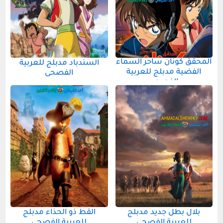
المحقق كونان ساحر السماء
السندباد مدبلج للعربية
الفضية مدبلج للعربية
الفصحى
الفصحى
بلال بطل جديد مدبلج
القط ذو الحذاء مدبلج
للعربية الفصحى
للعربية الفصحى