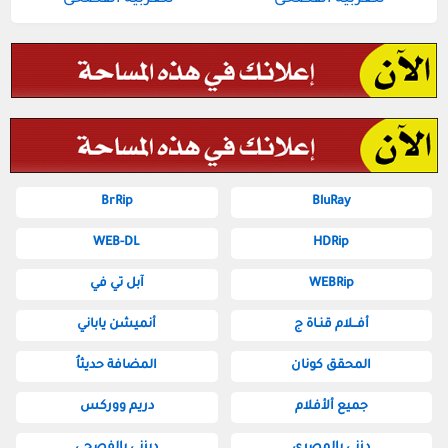
BrRip
BluRay
WEB-DL
HDRip
WEBRip
آبل تي في
أفــلام قنـاة ج
أنميشن ياباني
المحقق كونان
المضافة حديثاُ
جميع ألأفلام
دريم ووركس
دزني بالمصري
ديزني بالفصحى