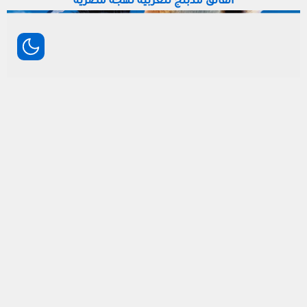
القالق مدبلج للعربية لهجة مصرية