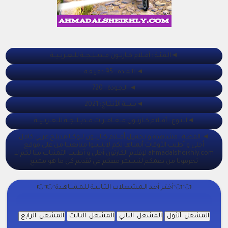
◄الـفـئـة : أفــلام كــارتــون مــدبــلــجــة للــعــربــيــة
◄ الـمـدة : 95 دقـيـقـة
◄ الـجـودة : 720
◄سنـة ألأنـتـاج: 2021
◄الـنـوع : أفــلام كــارتــون مــغــامــرات مــدبــلــجــة للــعــربــيــة
◄ القصة : مشاهدة و تحميل أفــلام كــارتــون لــوكــا مدبلج عربي كامل
أحلى و أطيب الأوقات أتمناها لكم لاتنسوا متابعتنا من على موقع
ahmadalsheikhly.com لإفلام الكارتون أحلى و أطيب التمنيات منا لكم لا
تحرمونا من دعمكم لنستمر معكم في تقديم كل ما هو ممتع
👈👈أخـتـر أحـد الـمـشـغـلات الـتـالـيـة للـمـشـاهـدة👉👉