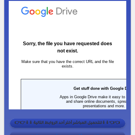
👈👈⇓⇓للتحميل المباشر أختر أحد الروابط التالية ⇓⇓👉👉