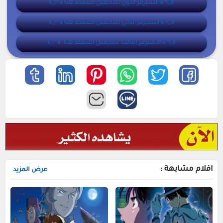
👈⇓السيرفر ألأول للتحميل أضغط هنا⇓👉
👈⇓السيرفر الثاني للتحميل أضغط هنا⇓👉
👈⇓السيرفر الثالث للتحميل أضغط هنا ⇓👉
افلام مشابهة :
عرض المزيد