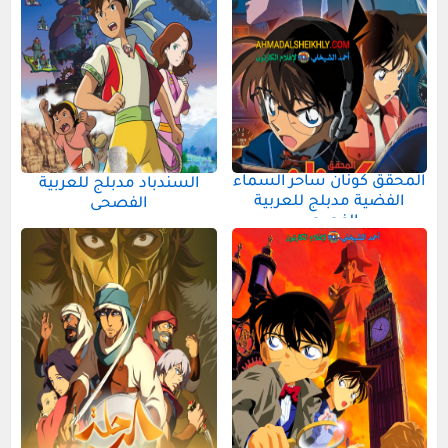
المحقق كونان ساحر السماء
السندباد مدبلج للعربية
الفضية مدبلج للعربية
الفصحى
الفصحى