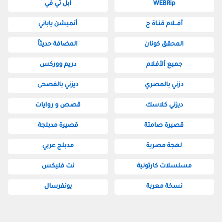
WEBRip
آبل تي في
أفــلام قنـاة ج
أنميشن ياباني
المحقق كونان
المضافة حديثاُ
جميع ألأفلام
دريم ووركس
دزني بالمصري
ديزني بالفصحى
ديزني كلاسك
قصص و روايات
قصيرة صامتة
قصيرة مدبلجة
لهجة مصرية
مدبلج عربي
مسلسلات كارتونية
نت فليكس
نسخة معربة
يونفرسال