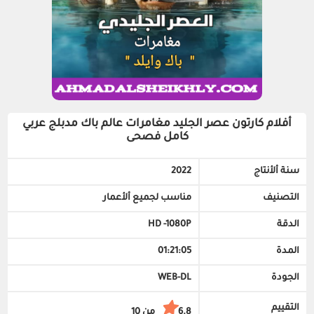
أفلام كارتون عصر الجليد مغامرات عالم باك مدبلج عربي
كامل فصحى
سنة ألأنتاج
2022
التصنيف
مناسب لجميع ألأعمار
الدقة
HD -1080P
المدة
01:21:05
الجودة
WEB-DL
التقييم
6.8 من 10