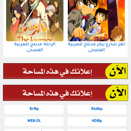
لغز شارع بيكر مدبلج للعربية
الرحلة مدبلج للعربية
الفصحى
الفصحى
BrRip
BluRay
WEB-DL
HDRip