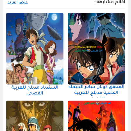
افلام مشابهة :
عرض المزيد
المحقق كونان ساحر السماء
السندباد مدبلج للعربية
الفضية مدبلج للعربية
الفصحى
الفصحى