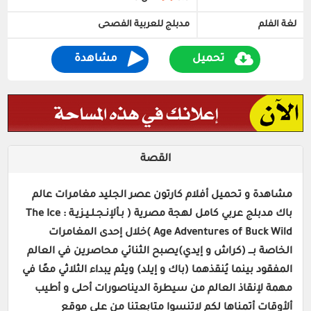
لغة الفلم
مدبلج للعربية الفصحى
تحميل
مشاهدة
القصة
مشاهدة و تحميل أفلام كارتون عصر الجليد مغامرات عالم
باك مدبلج عربي كامل لهجة مصرية ( بـألإنـجـلـيـزيـة : The Ice
Age Adventures of Buck Wild )خلال إحدى المغامرات
الخاصة بـــ (كراش و إيدي)يصبح الثنائي محاصرين في العالم
المفقود بينما يُنقذهما (باك و إيلد) ويثم يبداء الثلاثي معًا في
مهمة لإنقاذ العالم من سيطرة الديناصورات أحلى و أطيب
ألأوقات أتمناها لكم لاتنسوا متابعتنا من على موقع